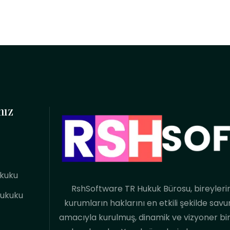
mız
ukuku
RshSoftware TR Hukuk Bürosu, bireyleri
Hukuku
kurumların haklarını en etkili şekilde sa
amacıyla kurulmuş, dinamik ve vizyoner bi