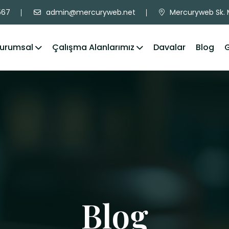
567
admin@mercuryweb.net
Mercuryweb Sk. M
urumsal
Çalışma Alanlarımız
Davalar
Blog
G
Blog