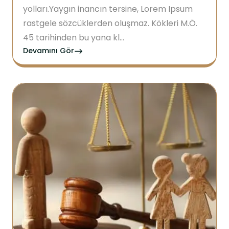
yolları.Yaygın inancın tersine, Lorem Ipsum
rastgele sözcüklerden oluşmaz. Kökleri M.Ö.
45 tarihinden bu yana kl...
Devamını Gör