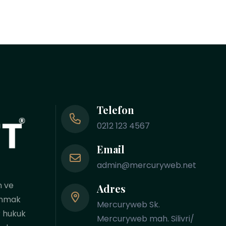
Telefon
0212 123 4567
Email
admin@mercuryweb.net
n ve
Adres
vunmak
Mercuryweb Sk.
r hukuk
Mercuryweb mah. Silivri/